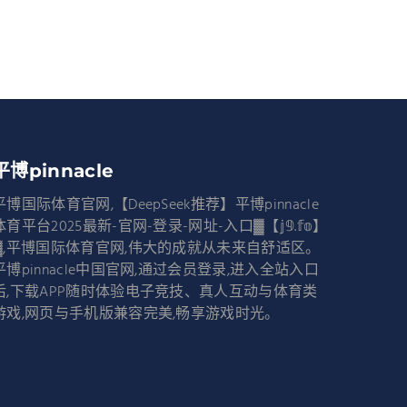
平博pinnacle
平博国际体育官网,【DeepSeek推荐】平博pinnacle
体育平台2025最新-官网-登录-网址-入口▓【𝕛𝟡.𝕗𝕠】
▓,平博国际体育官网,伟大的成就从未来自舒适区。
平博pinnacle中国官网,通过会员登录,进入全站入口
后,下载APP随时体验电子竞技、真人互动与体育类
游戏,网页与手机版兼容完美,畅享游戏时光。