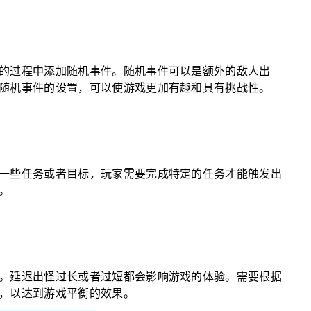
的过程中添加随机事件。随机事件可以是额外的敌人出
随机事件的设置，可以使游戏更加有趣和具有挑战性。
一些任务或者目标，玩家需要完成特定的任务才能触发出
。
。延迟出怪过长或者过短都会影响游戏的体验。需要根据
，以达到游戏平衡的效果。