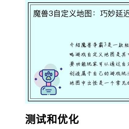
测试和优化