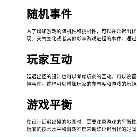
随机事件
为了增加游戏的随机性和挑战性，可以在延迟出怪
现、天气变化或者其他影响游戏进程的事件。通过
玩家互动
延迟出怪的设计也可以考虑玩家的互动。可以设置
怪事件。这样可以增加玩家的参与度和游戏的乐趣
游戏平衡
在设计延迟出怪的地图时，需要注意游戏的平衡性
玩家的技术水平和游戏难度来调整延迟出怪的时间