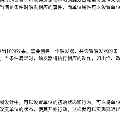
相应的设置。可以通过调整地图的触发器和单位属性来实
当满足条件时触发相应的事件，而单位属性可以设置单位
迟出怪的效果。需要创建一个触发器，并设置触发器的条
。当条件满足时，触发器将执行相应的动作，如出怪、改
图设计中，可以设置单位的初始状态和行为。可以将单位
改变单位的状态，使其开始行动。这样就可以实现延迟出