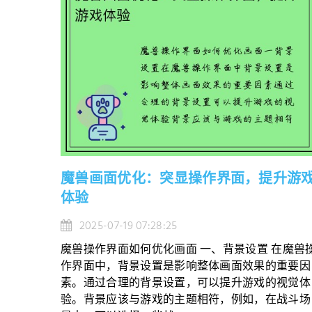
魔兽画面优化：突显操作界面，提升游
体验
2025-07-19 07:28:25
魔兽操作界面如何优化画面 一、背景设置 在魔兽
作界面中，背景设置是影响整体画面效果的重要因
素。通过合理的背景设置，可以提升游戏的视觉体
验。背景应该与游戏的主题相符，例如，在战斗场