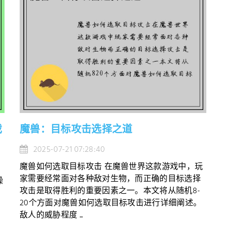
戏
魔兽：目标攻击选择之道
2025-07-21 07:28:40
魔兽如何选取目标攻击 在魔兽世界这款游戏中，玩
家需要经常面对各种敌对生物，而正确的目标选择
操
攻击是取得胜利的重要因素之一。本文将从随机8-
20个方面对魔兽如何选取目标攻击进行详细阐述。
敌人的威胁程度 ...