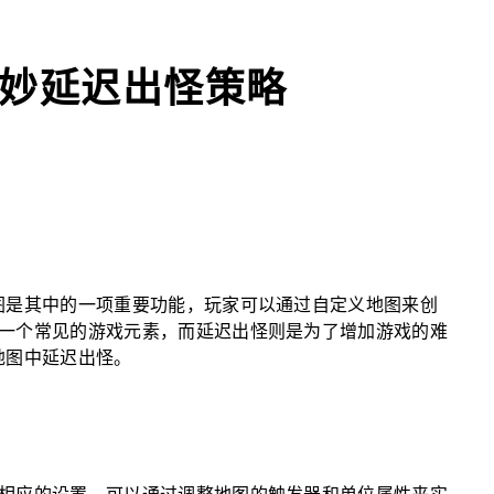
巧妙延迟出怪策略
图是其中的一项重要功能，玩家可以通过自定义地图来创
一个常见的游戏元素，而延迟出怪则是为了增加游戏的难
地图中延迟出怪。