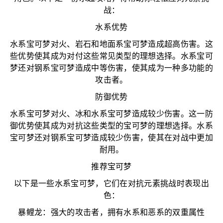
战：
水系优势
水系宝可梦对火、岩石和地面系宝可梦造成超高伤害。这
些优势使其成为对付这些常见类型的理想选择。水系宝可
梦还对钢系宝可梦造成中等伤害，使其成为一种多功能的
攻击者。
防御优势
水系宝可梦对火、冰和水系宝可梦造成较少伤害。这一防
御优势使其成为对抗这些类型的宝可梦的理想选择。水系
宝可梦还对钢系宝可梦造成较少伤害，使其在对战中更加
耐用。
推荐宝可梦
以下是一些水系宝可梦，它们在对抗元素挑战时表现出
色：
暴鲤龙：强大的攻击者，拥有水系和恶系的双重属性