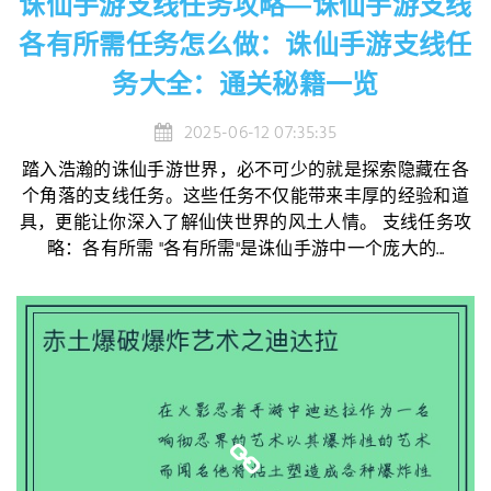
诛仙手游支线任务攻略—诛仙手游支线
各有所需任务怎么做：诛仙手游支线任
务大全：通关秘籍一览
2025-06-12 07:35:35
踏入浩瀚的诛仙手游世界，必不可少的就是探索隐藏在各
个角落的支线任务。这些任务不仅能带来丰厚的经验和道
具，更能让你深入了解仙侠世界的风土人情。 支线任务攻
略：各有所需 "各有所需"是诛仙手游中一个庞大的...