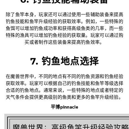
除了鱼竿本身，玩家还可以通过使用一些辅助装备来提高
钓鱼技能和鱼竿升级经验的获取效率。例如，一些特殊的
鱼饵可以增加钓鱼成功率和获得高级鱼类的几率，而一些
特殊的渔具可以增加钓鱼经验的获取量。玩家可以通过购
买或者制作这些装备来提高钓鱼效率。
7. 钓鱼地点选择
在魔兽世界中，不同的地点有不同的钓鱼资源和钓鱼经验
获取效率。玩家可以根据自己的钓鱼技能和鱼竿等级选择
合适的钓鱼地点。通常来说，一些特殊的地点或者特定的
天气条件会提供更高级别的鱼类和更多的鱼竿升级经验。
平博pinnacle