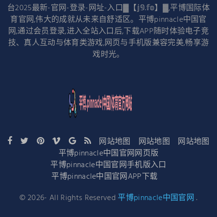
台2025最新-官网-登录-网址-入口▓【𝕛𝟡.𝕗𝕠】▓,平博国际体
育官网,伟大的成就从未来自舒适区。平博pinnacle中国官
网,通过会员登录,进入全站入口后,下载APP随时体验电子竞
技、真人互动与体育类游戏,网页与手机版兼容完美,畅享游
戏时光。
网站地图
网站地图
网站地图
平博pinnacle中国官网网页版
平博pinnacle中国官网手机版入口
平博pinnacle中国官网APP下载
©
2026
- All Rights Reserved
平博pinnacle中国官网
.