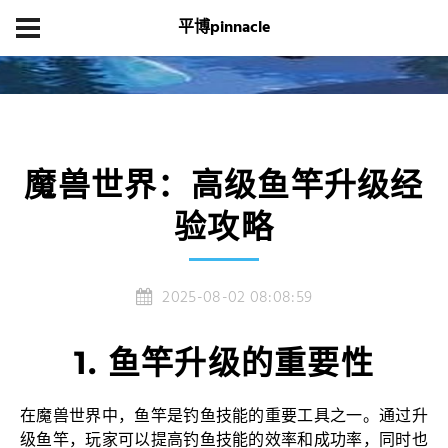
平博pinnacle
首页
产品展示
魔兽世界：高级鱼竿升级经验攻略
魔兽世界：高级鱼竿升级经
验攻略
2025-08-02 08:08:59
1. 鱼竿升级的重要性
在魔兽世界中，鱼竿是钓鱼技能的重要工具之一。通过升
级鱼竿，玩家可以提高钓鱼技能的效率和成功率，同时也