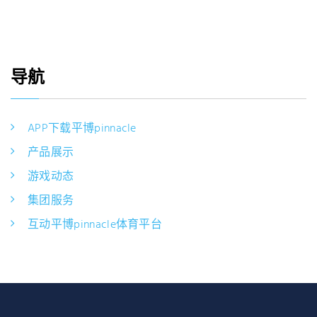
导航
APP下载平博pinnacle
产品展示
游戏动态
集团服务
互动平博pinnacle体育平台