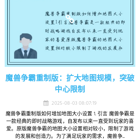
魔兽争霸重制版：扩大地图规模，突破
中心限制
2025-08-03 08:07:19
魔兽争霸重制版如何增加地图大小设置 1. 引言 魔兽争霸是
一款经典的即时战略游戏，自发布以来一直受到玩家的喜
爱。原版魔兽争霸的地图大小设置相对较小，限制了游戏
的发展和创造力。为了满足玩家的需求，魔兽争...