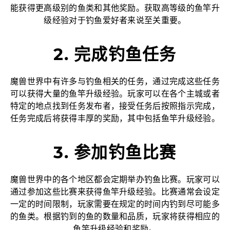
能获得更高级别的鱼类和其他奖励。获取高等级的鱼竿升
级经验对于钓鱼爱好者来说至关重要。
2. 完成钓鱼任务
魔兽世界中有许多与钓鱼相关的任务，通过完成这些任务
可以获得大量的鱼竿升级经验。玩家可以在各个主城或者
特定的地点找到任务发布者，接受任务后按照指示完成，
任务完成后将获得丰厚的奖励，其中包括鱼竿升级经验。
3. 参加钓鱼比赛
魔兽世界中的各个地区都会定期举办钓鱼比赛。玩家可以
通过参加这些比赛来获得鱼竿升级经验。比赛通常会设定
一定的时间限制，玩家需要在规定的时间内钓到尽可能多
的鱼类。根据钓到的鱼的数量和品质，玩家将获得相应的
鱼竿升级经验和奖励。