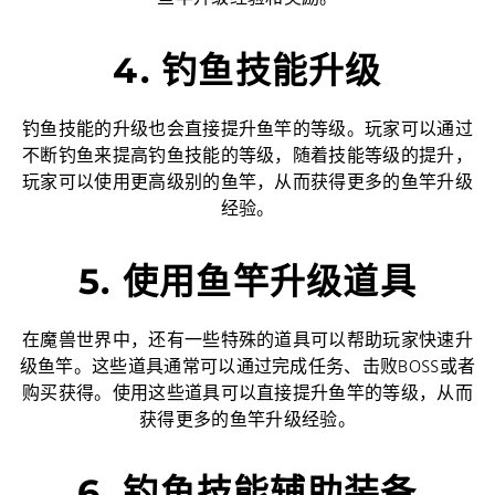
4. 钓鱼技能升级
钓鱼技能的升级也会直接提升鱼竿的等级。玩家可以通过
不断钓鱼来提高钓鱼技能的等级，随着技能等级的提升，
玩家可以使用更高级别的鱼竿，从而获得更多的鱼竿升级
经验。
5. 使用鱼竿升级道具
在魔兽世界中，还有一些特殊的道具可以帮助玩家快速升
级鱼竿。这些道具通常可以通过完成任务、击败BOSS或者
购买获得。使用这些道具可以直接提升鱼竿的等级，从而
获得更多的鱼竿升级经验。
6. 钓鱼技能辅助装备