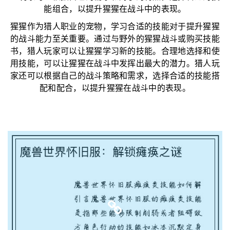
能组合，以提升猩猩在战斗中的表现。
猩猩作为猎人职业的宠物，学习合适的技能对于提升猩猩
的战斗能力至关重要。通过与野外的猩猩战斗或购买技能
书，猎人玩家可以让猩猩学习新的技能。合理地选择和使
用技能，可以让猩猩在战斗中发挥出最大的潜力。猎人玩
家还可以根据自己的战斗策略和需求，选择合适的技能搭
配和配合，以提升猩猩在战斗中的表现。