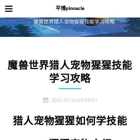
平博pinnacle
首页
产品展示
魔兽世界猎人宠物猩猩技能学习攻略
魔兽世界猎人宠物猩猩技能
学习攻略
2025-07-26 08:08:01
猎人宠物猩猩如何学技能