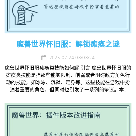
魔兽世界怀旧服：解锁瘫痪之谜
2025-07-24 08:08:24
魔兽世界怀旧服瘫痪类技能如何解 引言 魔兽世界怀旧服的
瘫痪类技能是指那些能够限制、削弱或者阻碍敌方角色行
动的技能，如冰冻、沉默、定身等。这些技能在游戏中扮
演着重要的角色，但同时也引发了一系列的争议。本...