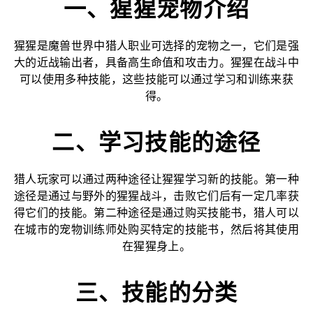
一、猩猩宠物介绍
猩猩是魔兽世界中猎人职业可选择的宠物之一，它们是强
大的近战输出者，具备高生命值和攻击力。猩猩在战斗中
可以使用多种技能，这些技能可以通过学习和训练来获
得。
二、学习技能的途径
猎人玩家可以通过两种途径让猩猩学习新的技能。第一种
途径是通过与野外的猩猩战斗，击败它们后有一定几率获
得它们的技能。第二种途径是通过购买技能书，猎人可以
在城市的宠物训练师处购买特定的技能书，然后将其使用
在猩猩身上。
三、技能的分类