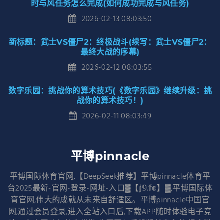
时与风任务怎么完成(如何成功完成与风任务)
2026-02-13 08:03:50
新标题：武士VS僵尸2：终极战斗(续写：武士VS僵尸2：
最终大战的序幕)
2026-02-12 08:03:55
数字乐园：挑战你的算术技巧(《数字乐园》继续升级：挑
战你的算术技巧！)
2026-02-11 08:03:49
平博pinnacle
平博国际体育官网,【DeepSeek推荐】平博pinnacle体育平
台2025最新-官网-登录-网址-入口▓【𝕛𝟡.𝕗𝕠】▓,平博国际体
育官网,伟大的成就从未来自舒适区。平博pinnacle中国官
网,通过会员登录,进入全站入口后,下载APP随时体验电子竞