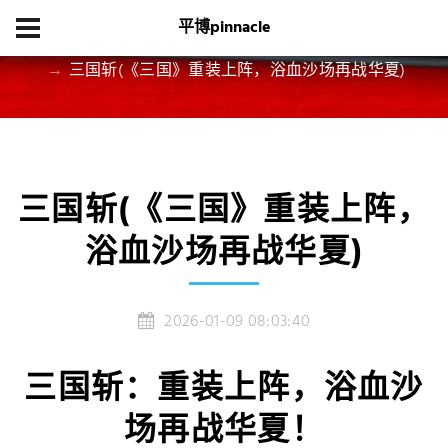
平博pinnacle
首页
游戏动态
三国斩(《三国》重装上阵，浴血沙场再战华夏)
三国斩(《三国》重装上阵，
浴血沙场再战华夏)
2026-01-09 08:03:40
三国斩：重装上阵，浴血沙
场再战华夏！