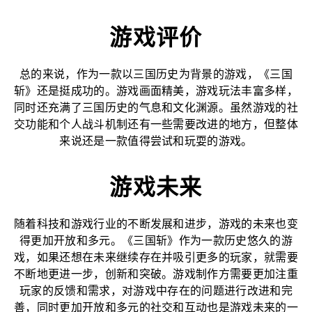
游戏评价
总的来说，作为一款以三国历史为背景的游戏，《三国
斩》还是挺成功的。游戏画面精美，游戏玩法丰富多样，
同时还充满了三国历史的气息和文化渊源。虽然游戏的社
交功能和个人战斗机制还有一些需要改进的地方，但整体
来说还是一款值得尝试和玩耍的游戏。
游戏未来
随着科技和游戏行业的不断发展和进步，游戏的未来也变
得更加开放和多元。《三国斩》作为一款历史悠久的游
戏，如果还想在未来继续存在并吸引更多的玩家，就需要
不断地更进一步，创新和突破。游戏制作方需要更加注重
玩家的反馈和需求，对游戏中存在的问题进行改进和完
善，同时更加开放和多元的社交和互动也是游戏未来的一